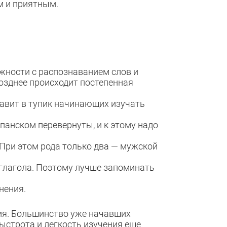
м и приятным.
жности с распознаванием слов и
озднее происходит постепенная
тавит в тупик начинающих изучать
панском перевернуты, и к этому надо
 При этом рода только два — мужской
 глагола. Поэтому лучше запоминать
нения.
ния. Большинство уже начавших
быстрота и легкость изучения еще