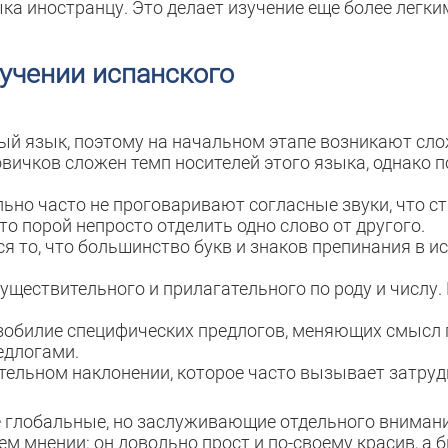
ыка иностранцу. Это делает изучение еще более легки
учении испанского
ый язык, поэтому на начальном этапе возникают сло
ичков сложен темп носителей этого языка, однако п
льно часто не проговаривают согласные звуки, что с
о порой непросто отделить одно слово от другого.
я то, что большинство букв и знаков препинания в ис
существительного и прилагательного по роду и числу.
изобилие специфических предлогов, меняющих смысл
едлогами.
ательном наклонении, которое часто вызывает затруд
кие глобальные, но заслуживающие отдельного внима
м мнении: он довольно прост и по-своему красив, а 