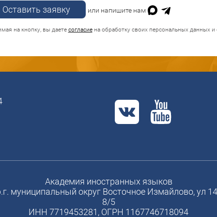
Оставить заявку
или напишите нам
мая на кнопку, вы даете
согласие
на обработку своих персональных данных и 
4
Академия иностранных языков
ер.г. муниципальный округ Восточное Измайлово, ул 14-
8/5
ИНН 7719453281, ОГРН 1167746718094