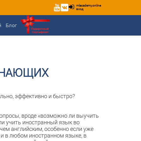
mlacademy.online
вход
й
Блог
ИНАЮЩИХ
ельно, эффективно и быстро?
вопросы, вроде «возможно ли выучить
 ли учить иностранный язык во
 чем английским, особенно если уже
к и в любом иностранном языке, в