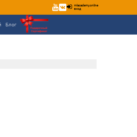
mlacademy.online
вход
й
Блог