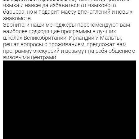
языка и навсегда избавиться от языкового
барьера, но и подарит массу впечатлений и новых
знакомств.
Звоните, и наши менеджеры порекомендуют вам
наиболее подходящие программы в лучших
школах Великобритании, Ирландии и Мальты,
решат вопросы с проживанием, предложат вам
программу экскурсий и возьмут на себя общение с
визовыми центрами.